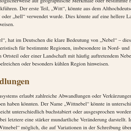
möglicherweise auf geographische Merkmale oder bestimmte h
kführen. Der erste Teil, „Witt“, könnte aus dem Althochdeut
oder „hell“ verwendet wurde. Dies könnte auf eine hellere Lan
weisen.
l“, hat im Deutschen die klare Bedeutung von „Nebel“ – dies
eristisch für bestimmte Regionen, insbesondere in Nord- und M
rtsteil oder einer Landschaft mit häufig auftretendem Nebel i
belreichen oder besonders kühlen Region hinweisen.
dlungen
systems erlaubt zahlreiche Abwandlungen oder Verkürzungen, 
ben haben könnten. Der Name „Wittnebel“ könnte in untersch
icht unterschiedlich buchstabiert oder ausgesprochen worden
ei letztere eine stärker mundartliche Veränderung darstellt.
itnebel“ möglich, die auf Variationen in der Schreibung übe