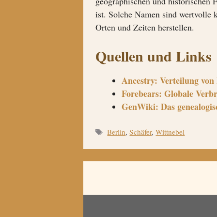
geographischen und historischen F
ist. Solche Namen sind wertvolle 
Orten und Zeiten herstellen.
Quellen und Links
Ancestry: Verteilung vo
Forebears: Globale Verb
GenWiki: Das genealogis
Schlagwörter
Berlin
,
Schäfer
,
Wittnebel