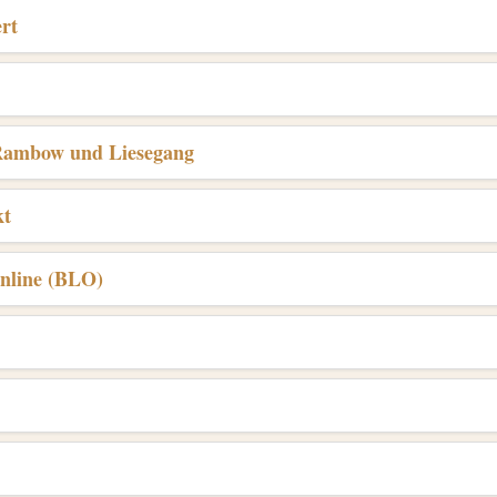
rt
 Rambow und Liesegang
kt
Online (BLO)