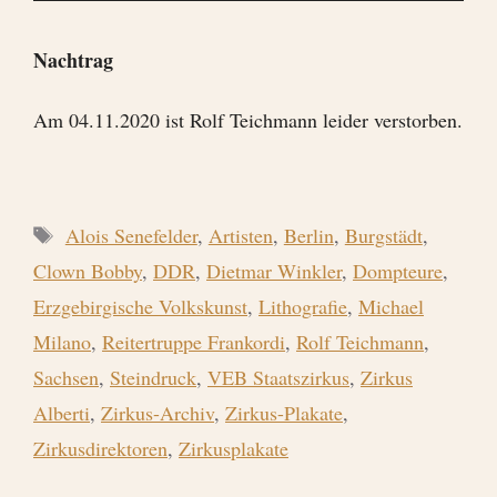
Nachtrag
Am 04.11.2020 ist Rolf Teichmann leider verstorben.
Schlagwörter
Alois Senefelder
,
Artisten
,
Berlin
,
Burgstädt
,
Clown Bobby
,
DDR
,
Dietmar Winkler
,
Dompteure
,
Erzgebirgische Volkskunst
,
Lithografie
,
Michael
Milano
,
Reitertruppe Frankordi
,
Rolf Teichmann
,
Sachsen
,
Steindruck
,
VEB Staatszirkus
,
Zirkus
Alberti
,
Zirkus-Archiv
,
Zirkus-Plakate
,
Zirkusdirektoren
,
Zirkusplakate