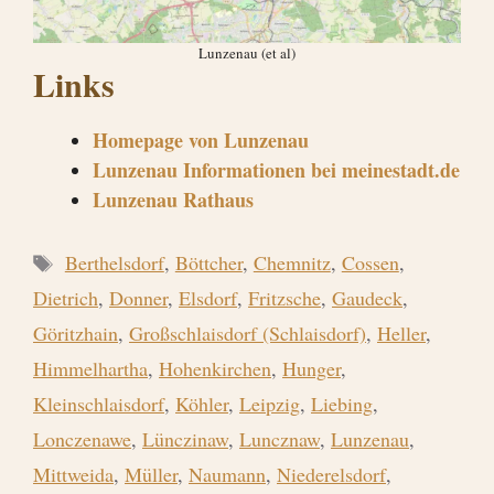
Lunzenau (et al)
Links
Homepage von Lunzenau
Lunzenau Informationen bei meinestadt.de
Lunzenau Rathaus
Schlagwörter
Berthelsdorf
,
Böttcher
,
Chemnitz
,
Cossen
,
Dietrich
,
Donner
,
Elsdorf
,
Fritzsche
,
Gaudeck
,
Göritzhain
,
Großschlaisdorf (Schlaisdorf)
,
Heller
,
Himmelhartha
,
Hohenkirchen
,
Hunger
,
Kleinschlaisdorf
,
Köhler
,
Leipzig
,
Liebing
,
Lonczenawe
,
Lünczinaw
,
Luncznaw
,
Lunzenau
,
Mittweida
,
Müller
,
Naumann
,
Niederelsdorf
,