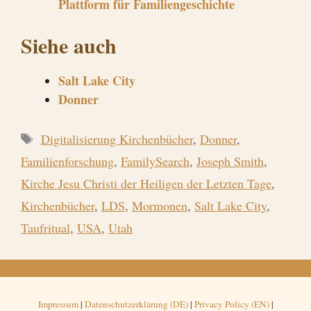
Plattform für Familiengeschichte
Siehe auch
Salt Lake City
Donner
Schlagwörter
Digitalisierung Kirchenbücher
,
Donner
,
Familienforschung
,
FamilySearch
,
Joseph Smith
,
Kirche Jesu Christi der Heiligen der Letzten Tage
,
Kirchenbücher
,
LDS
,
Mormonen
,
Salt Lake City
,
Taufritual
,
USA
,
Utah
Impressum
|
Datenschutzerklärung (DE)
|
Privacy Policy (EN)
|